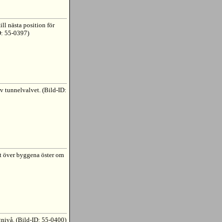
ill nästa position för
D: 55-0397)
v tunnelvalvet. (Bild-ID:
t över byggena öster om
ägnivå. (Bild-ID: 55-0400)