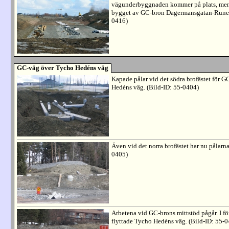
vägunderbyggnaden kommer på plats, men ä
bygget av GC-bron Dagermansgatan-Runebe
0416)
GC-väg över Tycho Hedéns väg
Kapade pålar vid det södra brofästet för 
Hedéns väg. (Bild-ID: 55-0404)
Även vid det norra brofästet har nu pålarna
0405)
Arbetena vid GC-brons mittstöd pågår. I f
flyttade Tycho Hedéns väg. (Bild-ID: 55-