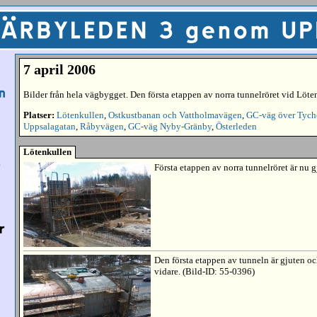
7 april 2006
Bilder från hela vägbygget. Den första etappen av norra tunnelröret vid Löten
Platser:
Lötenkullen
,
Ostkustbanan och Vattholmavägen
,
GC-väg över Tych
Uppsalagatan
,
Råbyvägen
,
GC-väg Nyby-Gränby
,
Österleden
Lötenkullen
Första etappen av norra tunnelröret är nu 
Den första etappen av tunneln är gjuten oc
vidare. (Bild-ID: 55-0396)