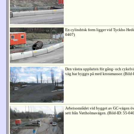
En cylindrisk form ligger vid Tyckho Hedé
0407)
Den västra uppfarten för gång- och cykel
väg har byggts på med krossmassor. (Bild-
Arbetsområdet vid bygget av GC-vägen ö
sett från Vattholmavägen. (Bild-ID: 55-04