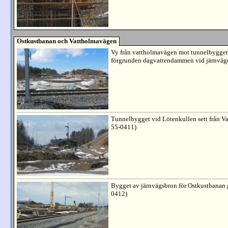
Ostkustbanan och Vattholmavägen
Vy från vattholmavägen mot tunnelbygget 
förgrunden dagvattendammen vid järnväge
Tunnelbygget vid Lötenkullen sett från V
55-0411)
Bygget av järnvägsbron för Ostkustbanan g
0412)