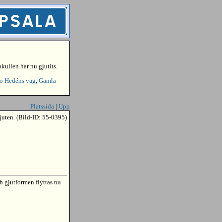
kullen har nu gjutits.
o Hedéns väg
,
Gamla
Platssida
|
Upp
gjuten. (Bild-ID: 55-0395)
h gjutformen flyttas nu