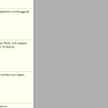
nvägsbrons överbyggnad
 mot Nyby och rampen
D: 55-0414)
 vid den nya vägen.
mer av