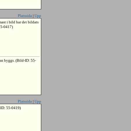
Platssida
|
Upp
st i bild har det bildats
55-0417)
n byggs. (Bild-ID: 55-
Platssida
|
Upp
-ID: 55-0419)