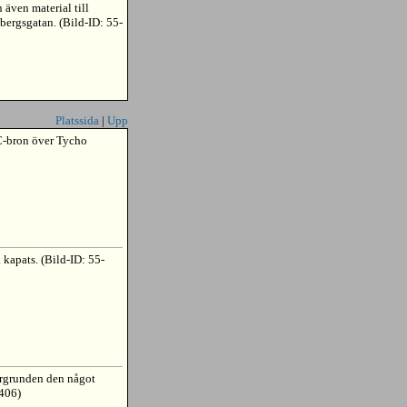
ven material till
rgsgatan. (Bild-ID: 55-
Platssida
|
Upp
GC-bron över Tycho
 kapats. (Bild-ID: 55-
örgrunden den något
0406)