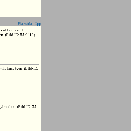
Platssida
|
Upp
vid Lötenkullen. I
n. (Bild-ID: 55-0410)
attholmavägen. (Bild-ID:
år vidare. (Bild-ID: 55-