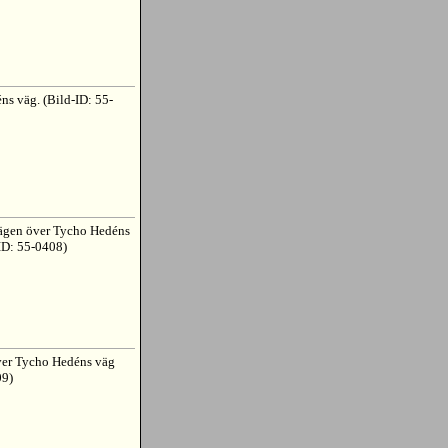
ns väg. (Bild-ID: 55-
vägen över Tycho Hedéns
ID: 55-0408)
ver Tycho Hedéns väg
09)