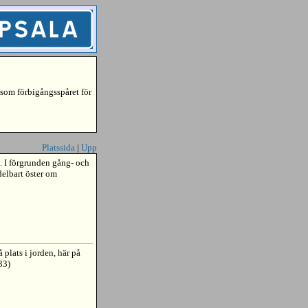
som förbigångsspåret för
Platssida
|
Upp
. I förgrunden gång- och
lbart öster om
 plats i jorden, här på
33)