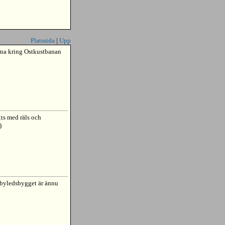
Platssida
|
Upp
rna kring Ostkustbanan
tts med räls och
)
rbyledsbygget är ännu