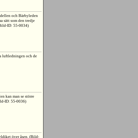
ndellen och Bärbyleden
a sätt som den tredje
Bild-ID: 55-0034)
a luftledningen och de
len kan man se större
ild-ID: 55-0036)
ldiket över åsen. (Bild-