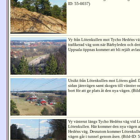
ID: 55-0037)
Vy från Lötenkullen mot Tycho Hedéns väg.
trafikerad väg som när Bärbyleden och de
Uppsala öppnas kommer att bli rejält avlas
Utsikt från Lötenkullen mot Lötens gård. D
sidan järnvägen samt skogen till vänster o
bort för att ge plats åt den nya vägen. (Bi
Vy västerut längs Tycho Hedéns väg vid L
Lötenkullen. Här kommer den nya vägen att
Hedéns väg. Dessutom kommer Lötenkullen 
vägen går i tunnel genom åsen. (Bild-ID: 