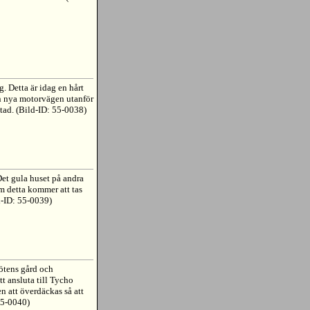
 Detta är idag en hårt
n nya motorvägen utanför
tad. (Bild-ID: 55-0038)
et gula huset på andra
m detta kommer att tas
ld-ID: 55-0039)
ötens gård och
 ansluta till Tycho
att överdäckas så att
55-0040)